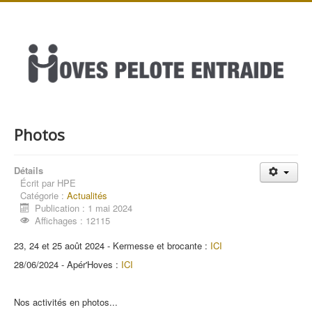
Photos
Détails
Écrit par
HPE
Catégorie :
Actualités
Publication : 1 mai 2024
Affichages : 12115
23, 24 et 25 août 2024 - Kermesse et brocante :
ICI
28/06/2024 - Apér'Hoves :
ICI
Nos activités en photos...